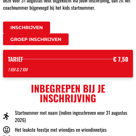
deze voor
31 augustus
hebt bijgekocht via jouw inschrijving, dan zit het
coachnummer bijgevoegd bij het kids startnummer.
INSCHRIJVEN
GROEP INSCHRIJVEN
TARIEF
€ 7,50
1 KM & 2 KM
INBEGREPEN BIJ JE
INSCHRIJVING
Startnummer met naam (indien ingeschreven voor 31 augustus
2026)
Het leukste feestje met vriendjes en vriendinnetjes