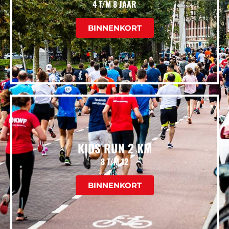
4 T/M 8 JAAR
BINNENKORT
KIDS RUN 2 KM
8 T/M 12
BINNENKORT