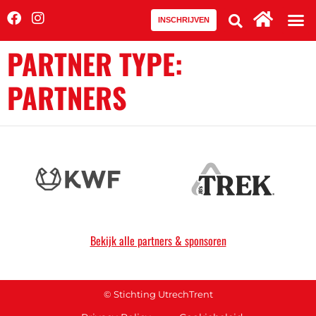
INSCHRIJVEN
PARTNER TYPE:
PARTNERS
Bekijk alle partners & sponsoren
© Stichting UtrechTrent